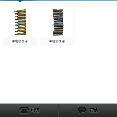
无铆钉凸模
无铆钉凹模
电话
短信